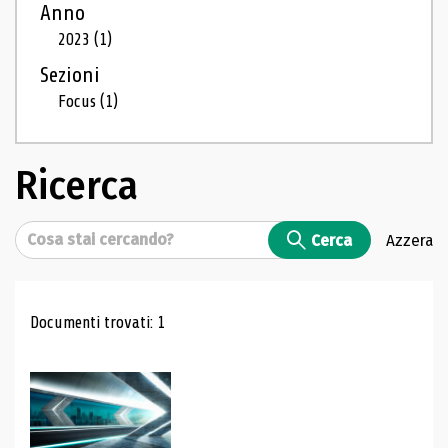
Anno
2023
(1)
Sezioni
Focus
(1)
Ricerca
Cerca
Cerca
Azzera
Risultati di ricerca
Documenti trovati: 1