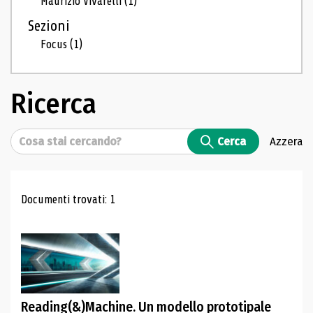
Maurizio Vivarelli
(1)
Sezioni
Focus
(1)
Ricerca
Cerca
Cerca
Azzera
Risultati di ricerca
Documenti trovati: 1
Reading(&)Machine. Un modello prototipale