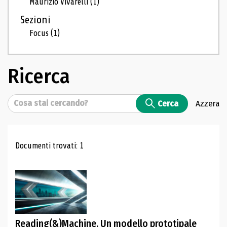
Maurizio Vivarelli
(1)
Sezioni
Focus
(1)
Ricerca
Cerca
Cerca
Azzera
Risultati di ricerca
Documenti trovati: 1
Reading(&)Machine. Un modello prototipale