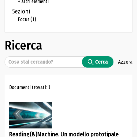
+ altri elementi
Sezioni
Focus
(1)
Ricerca
Cerca
Cerca
Azzera
Risultati di ricerca
Documenti trovati: 1
Reading(&)Machine. Un modello prototipale