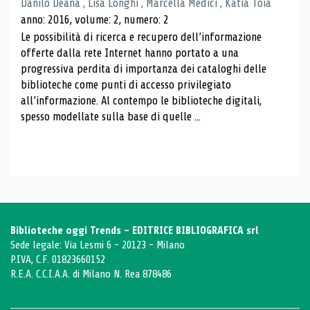
Danilo Deana , Lisa Longhi , Marcella Medici , Katia Toia
anno: 2016, volume: 2, numero: 2
Le possibilità di ricerca e recupero dell’informazione
offerte dalla rete Internet hanno portato a una
progressiva perdita di importanza dei cataloghi delle
biblioteche come punti di accesso privilegiato
all’informazione. Al contempo le biblioteche digitali,
spesso modellate sulla base di quelle ...
Biblioteche oggi Trends - EDITRICE BIBLIOGRAFICA srl
Sede legale: Via Lesmi 6 - 20123 - Milano
P.IVA, C.F. 01823660152
R.E.A. C.C.I.A.A. di Milano N. Rea 878486