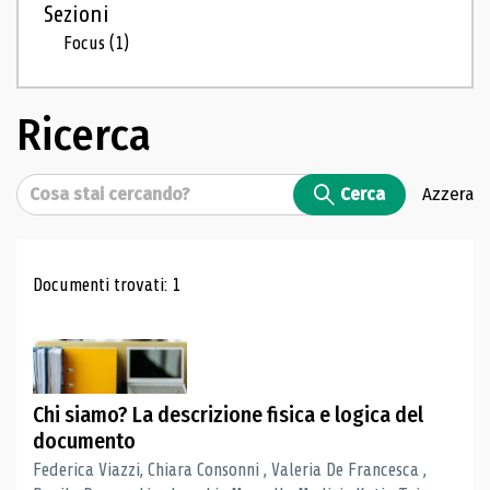
Sezioni
Focus
(1)
Ricerca
Cerca
Cerca
Azzera
Risultati di ricerca
Documenti trovati: 1
Chi siamo? La descrizione fisica e logica del
documento
Federica Viazzi, Chiara Consonni , Valeria De Francesca ,