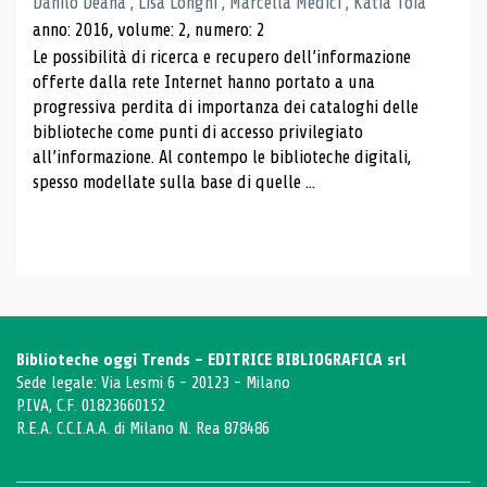
Danilo Deana , Lisa Longhi , Marcella Medici , Katia Toia
anno: 2016, volume: 2, numero: 2
Le possibilità di ricerca e recupero dell’informazione
offerte dalla rete Internet hanno portato a una
progressiva perdita di importanza dei cataloghi delle
biblioteche come punti di accesso privilegiato
all’informazione. Al contempo le biblioteche digitali,
spesso modellate sulla base di quelle ...
Biblioteche oggi Trends - EDITRICE BIBLIOGRAFICA srl
Sede legale: Via Lesmi 6 - 20123 - Milano
P.IVA, C.F. 01823660152
R.E.A. C.C.I.A.A. di Milano N. Rea 878486