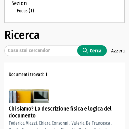
Sezioni
Focus
(1)
Ricerca
Cerca
Cerca
Azzera
Risultati di ricerca
Documenti trovati: 1
Chi siamo? La descrizione fisica e logica del
documento
Federica Viazzi, Chiara Consonni , Valeria De Francesca ,