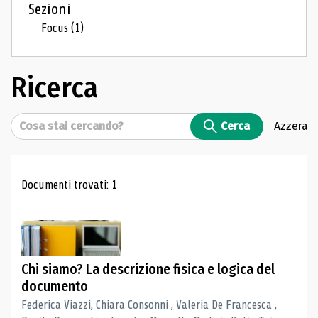
Sezioni
Focus
(1)
Ricerca
Cerca
Cerca
Azzera
Risultati di ricerca
Documenti trovati: 1
Chi siamo? La descrizione fisica e logica del
documento
Federica Viazzi, Chiara Consonni , Valeria De Francesca ,