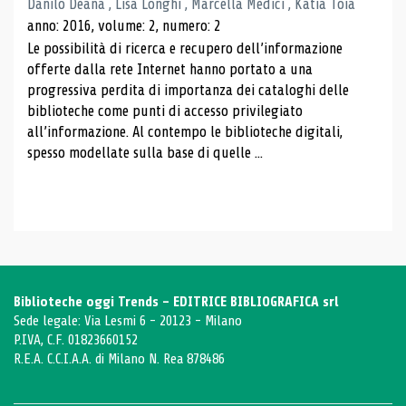
Danilo Deana , Lisa Longhi , Marcella Medici , Katia Toia
anno: 2016, volume: 2, numero: 2
Le possibilità di ricerca e recupero dell’informazione
offerte dalla rete Internet hanno portato a una
progressiva perdita di importanza dei cataloghi delle
biblioteche come punti di accesso privilegiato
all’informazione. Al contempo le biblioteche digitali,
spesso modellate sulla base di quelle ...
Biblioteche oggi Trends - EDITRICE BIBLIOGRAFICA srl
Sede legale: Via Lesmi 6 - 20123 - Milano
P.IVA, C.F. 01823660152
R.E.A. C.C.I.A.A. di Milano N. Rea 878486