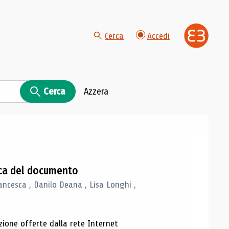
Cerca
Accedi
Cerca
Azzera
gica del documento
ancesca , Danilo Deana , Lisa Longhi ,
azione offerte dalla rete Internet