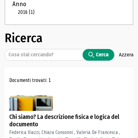
Anno
2016
(1)
Ricerca
Cerca
Cerca
Azzera
Risultati di ricerca
Documenti trovati: 1
Chi siamo? La descrizione fisica e logica del
documento
Federica Viazzi, Chiara Consonni , Valeria De Francesca ,