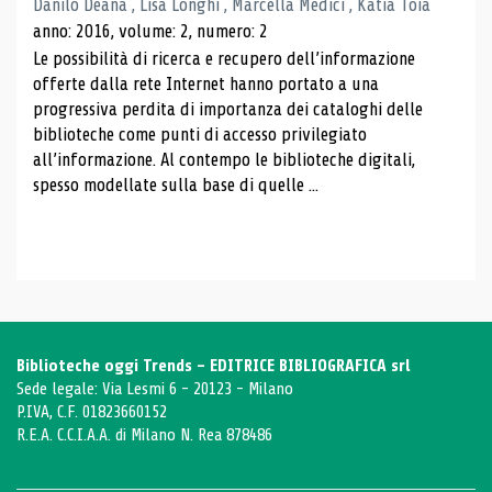
Danilo Deana , Lisa Longhi , Marcella Medici , Katia Toia
anno: 2016, volume: 2, numero: 2
Le possibilità di ricerca e recupero dell’informazione
offerte dalla rete Internet hanno portato a una
progressiva perdita di importanza dei cataloghi delle
biblioteche come punti di accesso privilegiato
all’informazione. Al contempo le biblioteche digitali,
spesso modellate sulla base di quelle ...
Biblioteche oggi Trends - EDITRICE BIBLIOGRAFICA srl
Sede legale: Via Lesmi 6 - 20123 - Milano
P.IVA, C.F. 01823660152
R.E.A. C.C.I.A.A. di Milano N. Rea 878486