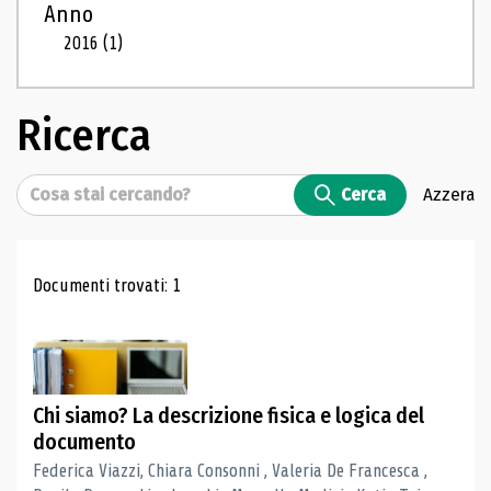
Anno
2016
(1)
Ricerca
Cerca
Cerca
Azzera
Risultati di ricerca
Documenti trovati: 1
Chi siamo? La descrizione fisica e logica del
documento
Federica Viazzi, Chiara Consonni , Valeria De Francesca ,