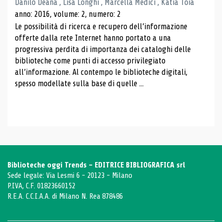
Danilo Deana , Lisa Longhi , Marcella Medici , Katia Toia
anno: 2016, volume: 2, numero: 2
Le possibilità di ricerca e recupero dell’informazione
offerte dalla rete Internet hanno portato a una
progressiva perdita di importanza dei cataloghi delle
biblioteche come punti di accesso privilegiato
all’informazione. Al contempo le biblioteche digitali,
spesso modellate sulla base di quelle ...
Biblioteche oggi Trends - EDITRICE BIBLIOGRAFICA srl
Sede legale: Via Lesmi 6 - 20123 - Milano
P.IVA, C.F. 01823660152
R.E.A. C.C.I.A.A. di Milano N. Rea 878486