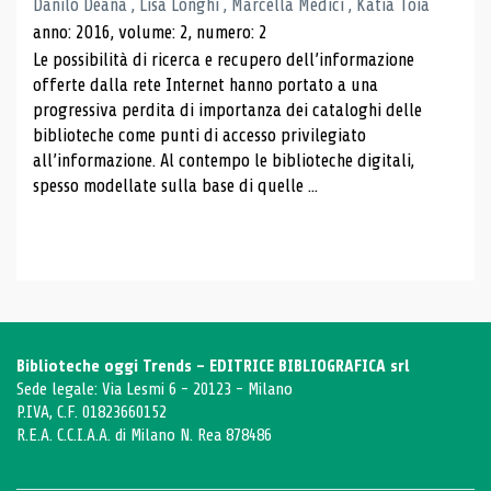
Danilo Deana , Lisa Longhi , Marcella Medici , Katia Toia
anno: 2016, volume: 2, numero: 2
Le possibilità di ricerca e recupero dell’informazione
offerte dalla rete Internet hanno portato a una
progressiva perdita di importanza dei cataloghi delle
biblioteche come punti di accesso privilegiato
all’informazione. Al contempo le biblioteche digitali,
spesso modellate sulla base di quelle ...
Biblioteche oggi Trends - EDITRICE BIBLIOGRAFICA srl
Sede legale: Via Lesmi 6 - 20123 - Milano
P.IVA, C.F. 01823660152
R.E.A. C.C.I.A.A. di Milano N. Rea 878486