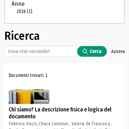
Anno
2016
(1)
Ricerca
Cerca
Cerca
Azzera
Risultati di ricerca
Documenti trovati: 1
Chi siamo? La descrizione fisica e logica del
documento
Federica Viazzi, Chiara Consonni , Valeria De Francesca ,