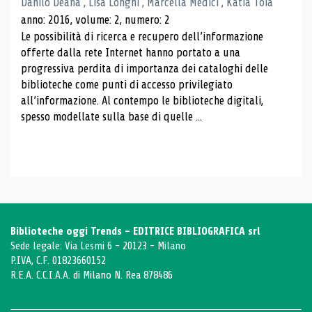
Danilo Deana , Lisa Longhi , Marcella Medici , Katia Toia
anno: 2016, volume: 2, numero: 2
Le possibilità di ricerca e recupero dell’informazione
offerte dalla rete Internet hanno portato a una
progressiva perdita di importanza dei cataloghi delle
biblioteche come punti di accesso privilegiato
all’informazione. Al contempo le biblioteche digitali,
spesso modellate sulla base di quelle ...
Biblioteche oggi Trends - EDITRICE BIBLIOGRAFICA srl
Sede legale: Via Lesmi 6 - 20123 - Milano
P.IVA, C.F. 01823660152
R.E.A. C.C.I.A.A. di Milano N. Rea 878486