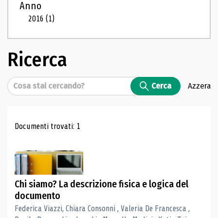
Anno
2016
(1)
Ricerca
Cerca
Cerca
Azzera
Risultati di ricerca
Documenti trovati: 1
Chi siamo? La descrizione fisica e logica del
documento
Federica Viazzi, Chiara Consonni , Valeria De Francesca ,