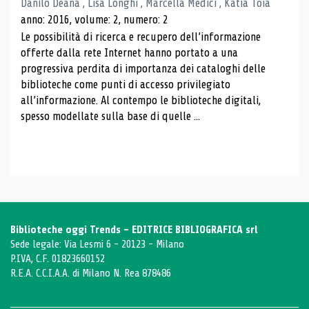
Danilo Deana , Lisa Longhi , Marcella Medici , Katia Toia
anno: 2016, volume: 2, numero: 2
Le possibilità di ricerca e recupero dell’informazione
offerte dalla rete Internet hanno portato a una
progressiva perdita di importanza dei cataloghi delle
biblioteche come punti di accesso privilegiato
all’informazione. Al contempo le biblioteche digitali,
spesso modellate sulla base di quelle ...
Biblioteche oggi Trends - EDITRICE BIBLIOGRAFICA srl
Sede legale: Via Lesmi 6 - 20123 - Milano
P.IVA, C.F. 01823660152
R.E.A. C.C.I.A.A. di Milano N. Rea 878486