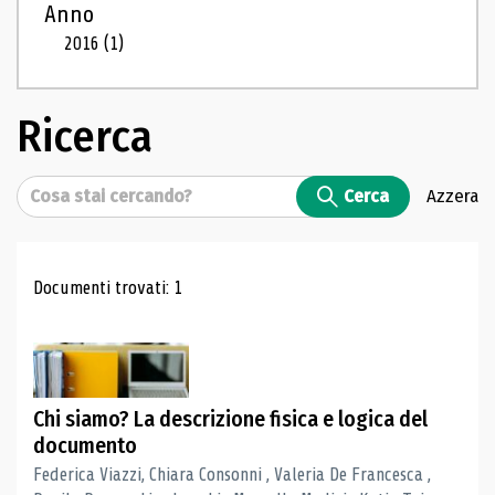
Anno
2016
(1)
Ricerca
Cerca
Cerca
Azzera
Risultati di ricerca
Documenti trovati: 1
Chi siamo? La descrizione fisica e logica del
documento
Federica Viazzi, Chiara Consonni , Valeria De Francesca ,