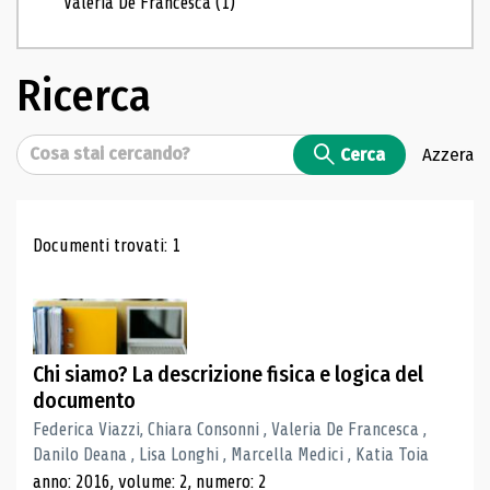
Valeria De Francesca
(1)
Ricerca
Cerca
Cerca
Azzera
Risultati di ricerca
Documenti trovati: 1
Chi siamo? La descrizione fisica e logica del
documento
Federica Viazzi, Chiara Consonni , Valeria De Francesca ,
Danilo Deana , Lisa Longhi , Marcella Medici , Katia Toia
anno: 2016, volume: 2, numero: 2