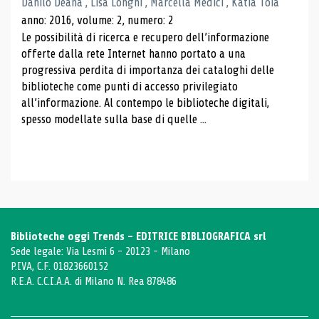
Danilo Deana , Lisa Longhi , Marcella Medici , Katia Toia
anno: 2016, volume: 2, numero: 2
Le possibilità di ricerca e recupero dell’informazione
offerte dalla rete Internet hanno portato a una
progressiva perdita di importanza dei cataloghi delle
biblioteche come punti di accesso privilegiato
all’informazione. Al contempo le biblioteche digitali,
spesso modellate sulla base di quelle ...
Biblioteche oggi Trends - EDITRICE BIBLIOGRAFICA srl
Sede legale: Via Lesmi 6 - 20123 - Milano
P.IVA, C.F. 01823660152
R.E.A. C.C.I.A.A. di Milano N. Rea 878486