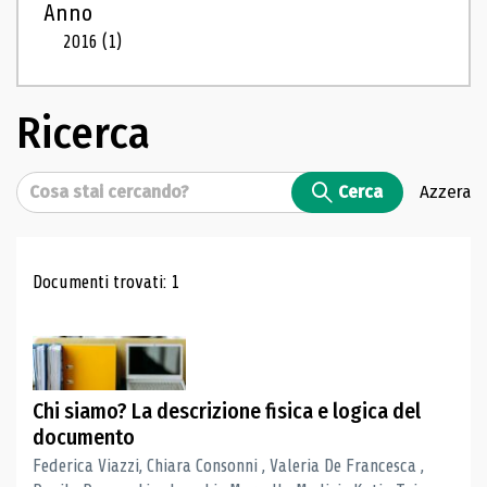
Anno
2016
(1)
Ricerca
Cerca
Cerca
Azzera
Risultati di ricerca
Documenti trovati: 1
Chi siamo? La descrizione fisica e logica del
documento
Federica Viazzi, Chiara Consonni , Valeria De Francesca ,