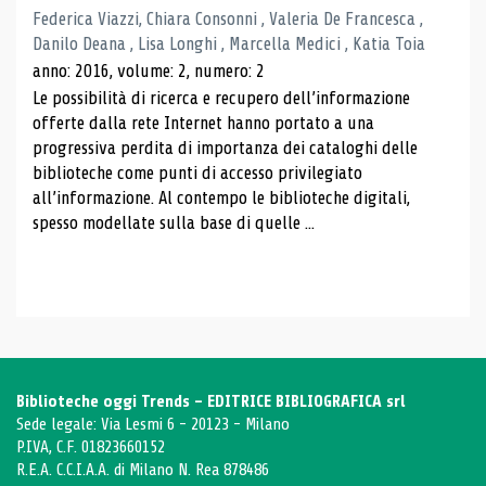
Federica Viazzi, Chiara Consonni , Valeria De Francesca ,
Danilo Deana , Lisa Longhi , Marcella Medici , Katia Toia
anno: 2016, volume: 2, numero: 2
Le possibilità di ricerca e recupero dell’informazione
offerte dalla rete Internet hanno portato a una
progressiva perdita di importanza dei cataloghi delle
biblioteche come punti di accesso privilegiato
all’informazione. Al contempo le biblioteche digitali,
spesso modellate sulla base di quelle ...
Biblioteche oggi Trends - EDITRICE BIBLIOGRAFICA srl
Sede legale: Via Lesmi 6 - 20123 - Milano
P.IVA, C.F. 01823660152
R.E.A. C.C.I.A.A. di Milano N. Rea 878486