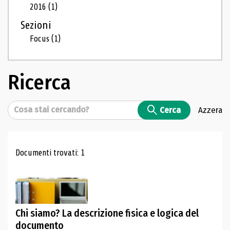
2016
(1)
Sezioni
Focus
(1)
Ricerca
Cerca
Cerca
Azzera
Risultati di ricerca
Documenti trovati: 1
Chi siamo? La descrizione fisica e logica del
documento