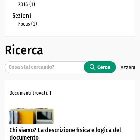
2016
(1)
Sezioni
Focus
(1)
Ricerca
Cerca
Cerca
Azzera
Risultati di ricerca
Documenti trovati: 1
Chi siamo? La descrizione fisica e logica del
documento