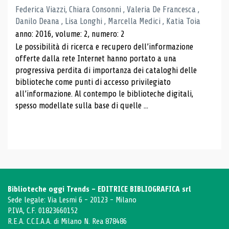
Federica Viazzi, Chiara Consonni , Valeria De Francesca ,
Danilo Deana , Lisa Longhi , Marcella Medici , Katia Toia
anno: 2016, volume: 2, numero: 2
Le possibilità di ricerca e recupero dell’informazione
offerte dalla rete Internet hanno portato a una
progressiva perdita di importanza dei cataloghi delle
biblioteche come punti di accesso privilegiato
all’informazione. Al contempo le biblioteche digitali,
spesso modellate sulla base di quelle ...
Biblioteche oggi Trends - EDITRICE BIBLIOGRAFICA srl
Sede legale: Via Lesmi 6 - 20123 - Milano
P.IVA, C.F. 01823660152
R.E.A. C.C.I.A.A. di Milano N. Rea 878486