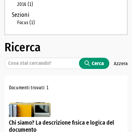
2016
(1)
Sezioni
Focus
(1)
Ricerca
Cerca
Cerca
Azzera
Risultati di ricerca
Documenti trovati: 1
Chi siamo? La descrizione fisica e logica del
documento