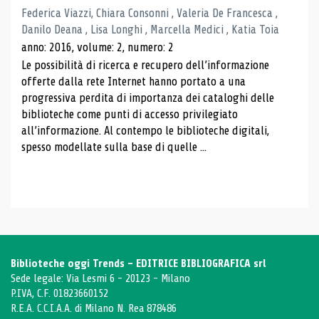
Federica Viazzi, Chiara Consonni , Valeria De Francesca ,
Danilo Deana , Lisa Longhi , Marcella Medici , Katia Toia
anno: 2016, volume: 2, numero: 2
Le possibilità di ricerca e recupero dell’informazione
offerte dalla rete Internet hanno portato a una
progressiva perdita di importanza dei cataloghi delle
biblioteche come punti di accesso privilegiato
all’informazione. Al contempo le biblioteche digitali,
spesso modellate sulla base di quelle ...
Biblioteche oggi Trends - EDITRICE BIBLIOGRAFICA srl
Sede legale: Via Lesmi 6 - 20123 - Milano
P.IVA, C.F. 01823660152
R.E.A. C.C.I.A.A. di Milano N. Rea 878486