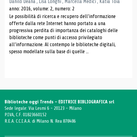
Danilo Deana , Lisa Longhi , Marcella Medici , Katia Toia
anno: 2016, volume: 2, numero: 2
Le possibilità di ricerca e recupero dell’informazione
offerte dalla rete Internet hanno portato a una
progressiva perdita di importanza dei cataloghi delle
biblioteche come punti di accesso privilegiato
all’informazione. Al contempo le biblioteche digitali,
spesso modellate sulla base di quelle ...
Biblioteche oggi Trends - EDITRICE BIBLIOGRAFICA srl
Sede legale: Via Lesmi 6 - 20123 - Milano
P.IVA, C.F. 01823660152
R.E.A. C.C.I.A.A. di Milano N. Rea 878486