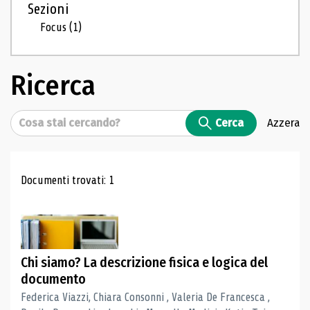
Sezioni
Focus
(1)
Ricerca
Cerca
Cerca
Azzera
Risultati di ricerca
Documenti trovati: 1
Chi siamo? La descrizione fisica e logica del
documento
Federica Viazzi, Chiara Consonni , Valeria De Francesca ,