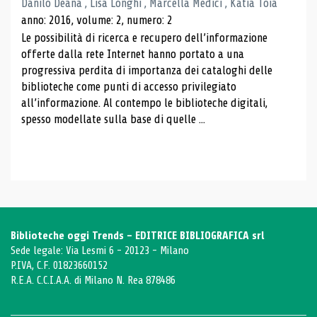
Danilo Deana , Lisa Longhi , Marcella Medici , Katia Toia
anno: 2016, volume: 2, numero: 2
Le possibilità di ricerca e recupero dell’informazione
offerte dalla rete Internet hanno portato a una
progressiva perdita di importanza dei cataloghi delle
biblioteche come punti di accesso privilegiato
all’informazione. Al contempo le biblioteche digitali,
spesso modellate sulla base di quelle ...
Biblioteche oggi Trends - EDITRICE BIBLIOGRAFICA srl
Sede legale: Via Lesmi 6 - 20123 - Milano
P.IVA, C.F. 01823660152
R.E.A. C.C.I.A.A. di Milano N. Rea 878486