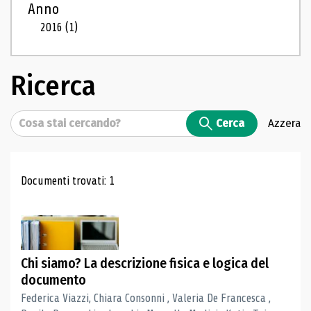
Anno
2016
(1)
Ricerca
Cerca
Cerca
Azzera
Risultati di ricerca
Documenti trovati: 1
Chi siamo? La descrizione fisica e logica del
documento
Federica Viazzi, Chiara Consonni , Valeria De Francesca ,