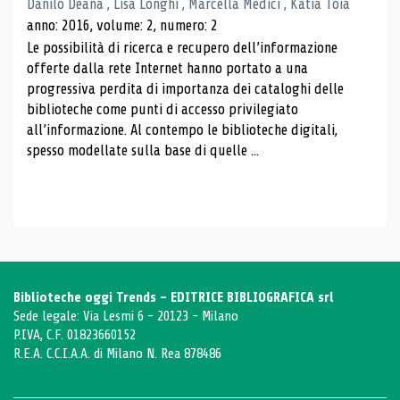
Danilo Deana , Lisa Longhi , Marcella Medici , Katia Toia
anno: 2016, volume: 2, numero: 2
Le possibilità di ricerca e recupero dell’informazione
offerte dalla rete Internet hanno portato a una
progressiva perdita di importanza dei cataloghi delle
biblioteche come punti di accesso privilegiato
all’informazione. Al contempo le biblioteche digitali,
spesso modellate sulla base di quelle ...
Biblioteche oggi Trends - EDITRICE BIBLIOGRAFICA srl
Sede legale: Via Lesmi 6 - 20123 - Milano
P.IVA, C.F. 01823660152
R.E.A. C.C.I.A.A. di Milano N. Rea 878486