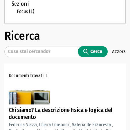
Sezioni
Focus
(1)
Ricerca
Cerca
Cerca
Azzera
Risultati di ricerca
Documenti trovati: 1
Chi siamo? La descrizione fisica e logica del
documento
Federica Viazzi, Chiara Consonni , Valeria De Francesca ,