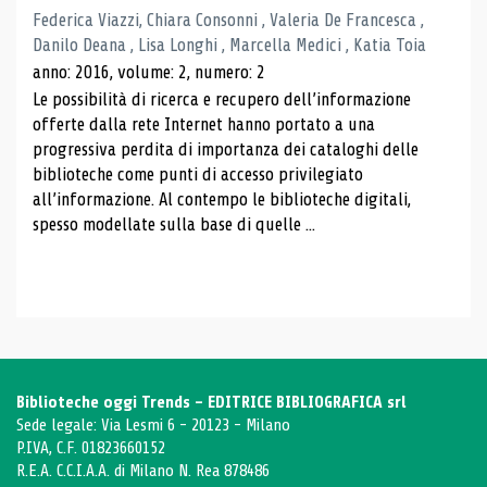
Federica Viazzi, Chiara Consonni , Valeria De Francesca ,
Danilo Deana , Lisa Longhi , Marcella Medici , Katia Toia
anno: 2016, volume: 2, numero: 2
Le possibilità di ricerca e recupero dell’informazione
offerte dalla rete Internet hanno portato a una
progressiva perdita di importanza dei cataloghi delle
biblioteche come punti di accesso privilegiato
all’informazione. Al contempo le biblioteche digitali,
spesso modellate sulla base di quelle ...
Biblioteche oggi Trends - EDITRICE BIBLIOGRAFICA srl
Sede legale: Via Lesmi 6 - 20123 - Milano
P.IVA, C.F. 01823660152
R.E.A. C.C.I.A.A. di Milano N. Rea 878486