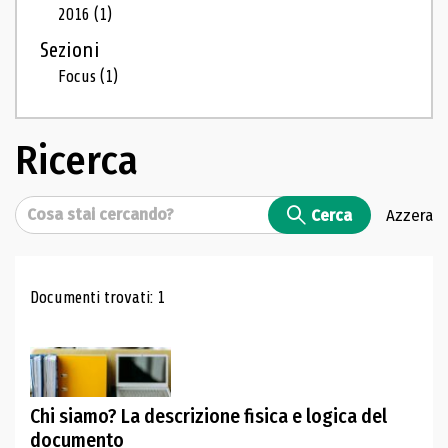
2016
(1)
Sezioni
Focus
(1)
Ricerca
Cerca
Cerca
Azzera
Risultati di ricerca
Documenti trovati: 1
Chi siamo? La descrizione fisica e logica del
documento