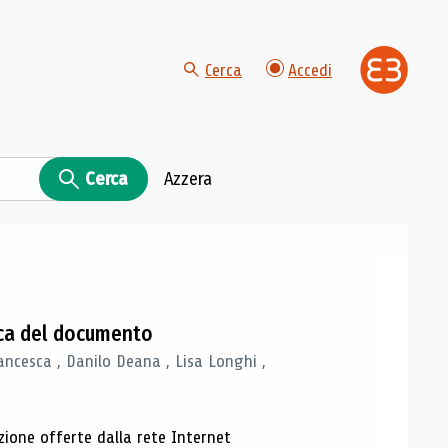
Cerca
Accedi
Cerca
Azzera
gica del documento
ancesca , Danilo Deana , Lisa Longhi ,
azione offerte dalla rete Internet