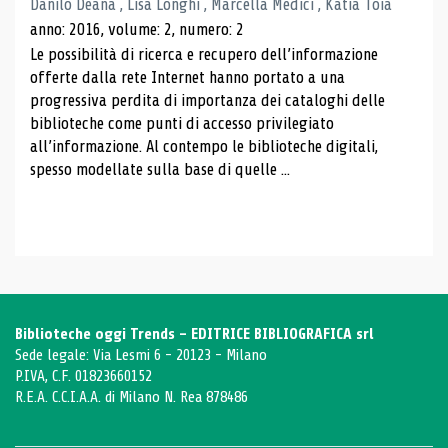
Danilo Deana , Lisa Longhi , Marcella Medici , Katia Toia
anno: 2016, volume: 2, numero: 2
Le possibilità di ricerca e recupero dell’informazione
offerte dalla rete Internet hanno portato a una
progressiva perdita di importanza dei cataloghi delle
biblioteche come punti di accesso privilegiato
all’informazione. Al contempo le biblioteche digitali,
spesso modellate sulla base di quelle ...
Biblioteche oggi Trends - EDITRICE BIBLIOGRAFICA srl
Sede legale: Via Lesmi 6 - 20123 - Milano
P.IVA, C.F. 01823660152
R.E.A. C.C.I.A.A. di Milano N. Rea 878486