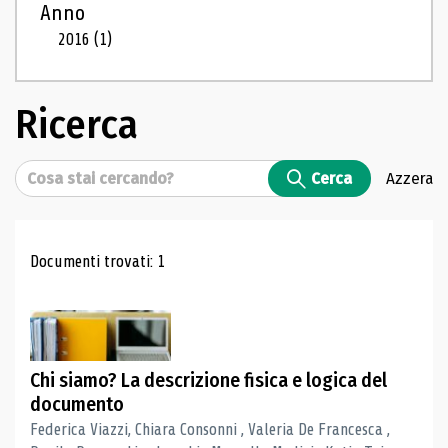
Anno
2016
(1)
Ricerca
Cerca
Cerca
Azzera
Risultati di ricerca
Documenti trovati: 1
Chi siamo? La descrizione fisica e logica del
documento
Federica Viazzi, Chiara Consonni , Valeria De Francesca ,