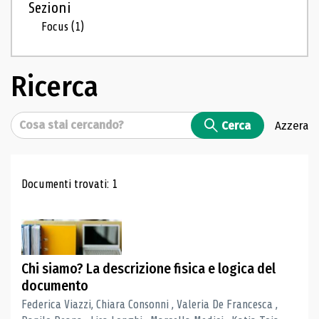
Sezioni
Focus
(1)
Ricerca
Cerca
Cerca
Azzera
Risultati di ricerca
Documenti trovati: 1
Chi siamo? La descrizione fisica e logica del
documento
Federica Viazzi, Chiara Consonni , Valeria De Francesca ,