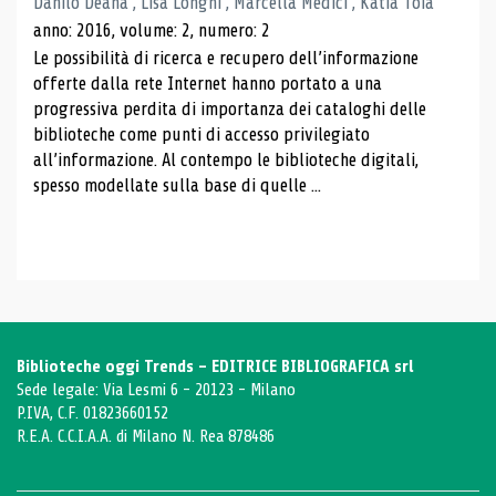
Danilo Deana , Lisa Longhi , Marcella Medici , Katia Toia
anno: 2016, volume: 2, numero: 2
Le possibilità di ricerca e recupero dell’informazione
offerte dalla rete Internet hanno portato a una
progressiva perdita di importanza dei cataloghi delle
biblioteche come punti di accesso privilegiato
all’informazione. Al contempo le biblioteche digitali,
spesso modellate sulla base di quelle ...
Biblioteche oggi Trends - EDITRICE BIBLIOGRAFICA srl
Sede legale: Via Lesmi 6 - 20123 - Milano
P.IVA, C.F. 01823660152
R.E.A. C.C.I.A.A. di Milano N. Rea 878486