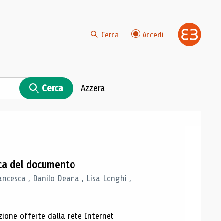
Cerca
Accedi
Cerca
Azzera
gica del documento
ancesca , Danilo Deana , Lisa Longhi ,
azione offerte dalla rete Internet