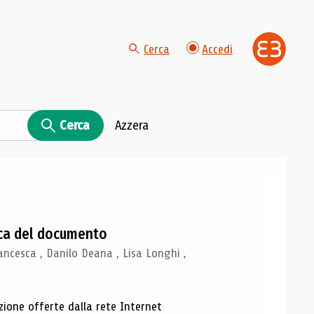
Cerca
Accedi
Cerca
Azzera
gica del documento
ancesca , Danilo Deana , Lisa Longhi ,
azione offerte dalla rete Internet