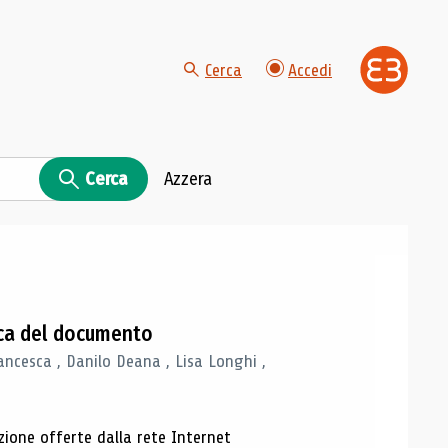
Cerca
Accedi
Cerca
Azzera
gica del documento
ancesca , Danilo Deana , Lisa Longhi ,
azione offerte dalla rete Internet