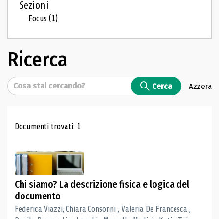
Sezioni
Focus
(1)
Ricerca
Cerca
Cerca
Azzera
Risultati di ricerca
Documenti trovati: 1
Chi siamo? La descrizione fisica e logica del
documento
Federica Viazzi, Chiara Consonni , Valeria De Francesca ,