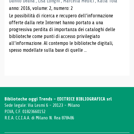
Danilo Deana , Lisa Longhi , Marcella Medici , Katia Toia
anno: 2016, volume: 2, numero: 2
Le possibilità di ricerca e recupero dell’informazione
offerte dalla rete Internet hanno portato a una
progressiva perdita di importanza dei cataloghi delle
biblioteche come punti di accesso privilegiato
all’informazione. Al contempo le biblioteche digitali,
spesso modellate sulla base di quelle ...
Biblioteche oggi Trends - EDITRICE BIBLIOGRAFICA srl
Sede legale: Via Lesmi 6 - 20123 - Milano
P.IVA, C.F. 01823660152
R.E.A. C.C.I.A.A. di Milano N. Rea 878486