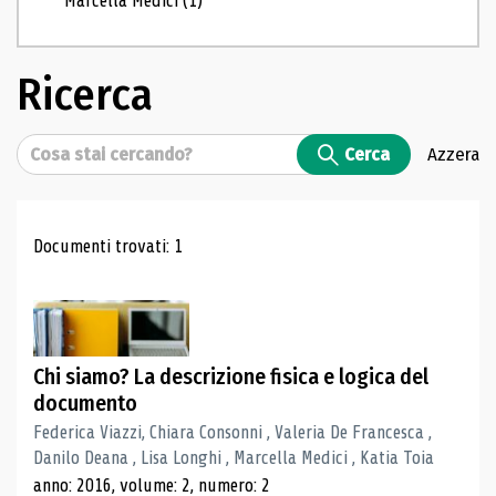
Marcella Medici
(1)
Ricerca
Cerca
Cerca
Azzera
Risultati di ricerca
Documenti trovati: 1
Chi siamo? La descrizione fisica e logica del
documento
Federica Viazzi, Chiara Consonni , Valeria De Francesca ,
Danilo Deana , Lisa Longhi , Marcella Medici , Katia Toia
anno: 2016, volume: 2, numero: 2