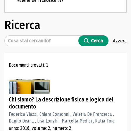
Valeria De Francesca
(1)
Ricerca
Cerca
Cerca
Azzera
Risultati di ricerca
Documenti trovati: 1
Chi siamo? La descrizione fisica e logica del
documento
Federica Viazzi, Chiara Consonni , Valeria De Francesca ,
Danilo Deana , Lisa Longhi , Marcella Medici , Katia Toia
anno: 2016, volume: 2, numero: 2