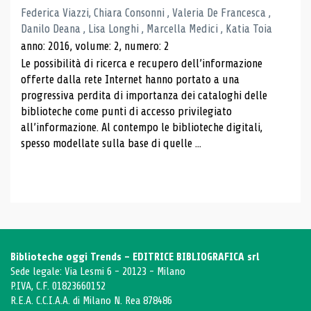
Federica Viazzi, Chiara Consonni , Valeria De Francesca ,
Danilo Deana , Lisa Longhi , Marcella Medici , Katia Toia
anno: 2016, volume: 2, numero: 2
Le possibilità di ricerca e recupero dell’informazione
offerte dalla rete Internet hanno portato a una
progressiva perdita di importanza dei cataloghi delle
biblioteche come punti di accesso privilegiato
all’informazione. Al contempo le biblioteche digitali,
spesso modellate sulla base di quelle ...
Biblioteche oggi Trends - EDITRICE BIBLIOGRAFICA srl
Sede legale: Via Lesmi 6 - 20123 - Milano
P.IVA, C.F. 01823660152
R.E.A. C.C.I.A.A. di Milano N. Rea 878486