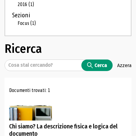
2016
(1)
Sezioni
Focus
(1)
Ricerca
Cerca
Cerca
Azzera
Risultati di ricerca
Documenti trovati: 1
Chi siamo? La descrizione fisica e logica del
documento