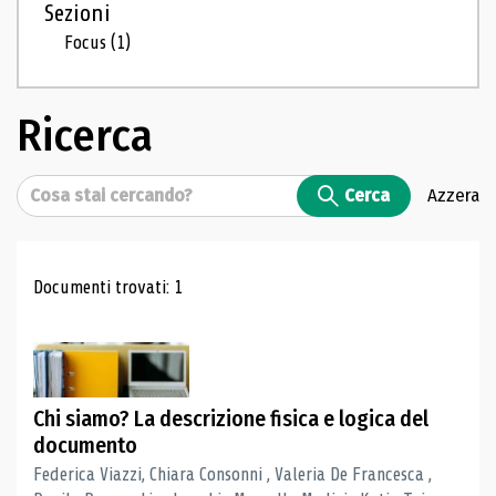
Sezioni
Focus
(1)
Ricerca
Cerca
Cerca
Azzera
Risultati di ricerca
Documenti trovati: 1
Chi siamo? La descrizione fisica e logica del
documento
Federica Viazzi, Chiara Consonni , Valeria De Francesca ,