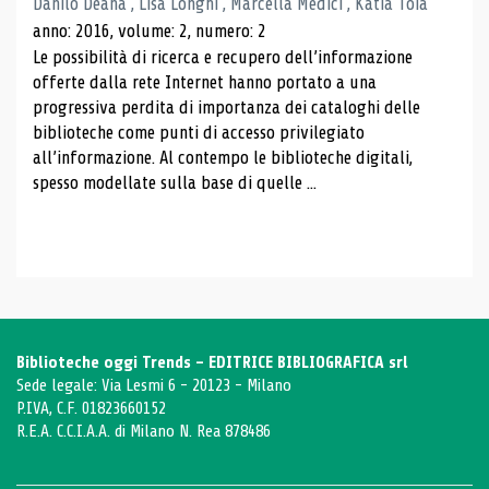
Danilo Deana , Lisa Longhi , Marcella Medici , Katia Toia
anno: 2016, volume: 2, numero: 2
Le possibilità di ricerca e recupero dell’informazione
offerte dalla rete Internet hanno portato a una
progressiva perdita di importanza dei cataloghi delle
biblioteche come punti di accesso privilegiato
all’informazione. Al contempo le biblioteche digitali,
spesso modellate sulla base di quelle ...
Biblioteche oggi Trends - EDITRICE BIBLIOGRAFICA srl
Sede legale: Via Lesmi 6 - 20123 - Milano
P.IVA, C.F. 01823660152
R.E.A. C.C.I.A.A. di Milano N. Rea 878486