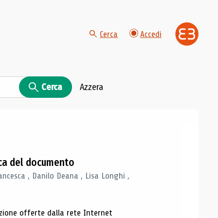
Cerca
Accedi
Cerca
Azzera
gica del documento
ancesca , Danilo Deana , Lisa Longhi ,
azione offerte dalla rete Internet