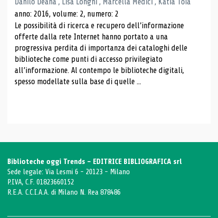
Danilo Deana , Lisa Longhi , Marcella Medici , Katia Toia
anno: 2016, volume: 2, numero: 2
Le possibilità di ricerca e recupero dell’informazione
offerte dalla rete Internet hanno portato a una
progressiva perdita di importanza dei cataloghi delle
biblioteche come punti di accesso privilegiato
all’informazione. Al contempo le biblioteche digitali,
spesso modellate sulla base di quelle ...
Biblioteche oggi Trends - EDITRICE BIBLIOGRAFICA srl
Sede legale: Via Lesmi 6 - 20123 - Milano
P.IVA, C.F. 01823660152
R.E.A. C.C.I.A.A. di Milano N. Rea 878486