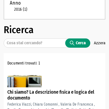
Anno
2016
(1)
Ricerca
Cerca
Cerca
Azzera
Risultati di ricerca
Documenti trovati: 1
Chi siamo? La descrizione fisica e logica del
documento
Federica Viazzi, Chiara Consonni , Valeria De Francesca ,