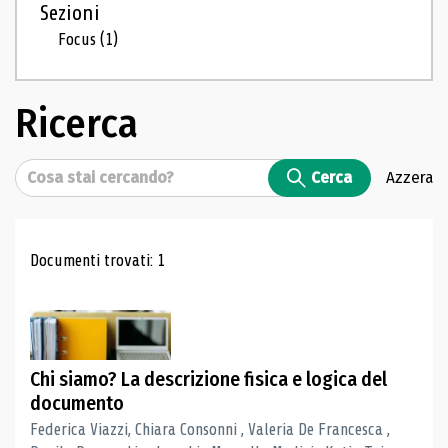
Sezioni
Focus
(1)
Ricerca
Cerca
Cerca
Azzera
Risultati di ricerca
Documenti trovati: 1
Chi siamo? La descrizione fisica e logica del
documento
Federica Viazzi, Chiara Consonni , Valeria De Francesca ,