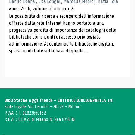
Danilo Deana , Lisa Longhi , Marcella Medici , Katia Toia
anno: 2016, volume: 2, numero: 2
Le possibilità di ricerca e recupero dell’informazione
offerte dalla rete Internet hanno portato a una
progressiva perdita di importanza dei cataloghi delle
biblioteche come punti di accesso privilegiato
all’informazione. Al contempo le biblioteche digitali,
spesso modellate sulla base di quelle ...
Biblioteche oggi Trends - EDITRICE BIBLIOGRAFICA srl
Sede legale: Via Lesmi 6 - 20123 - Milano
P.IVA, C.F. 01823660152
R.E.A. C.C.I.A.A. di Milano N. Rea 878486