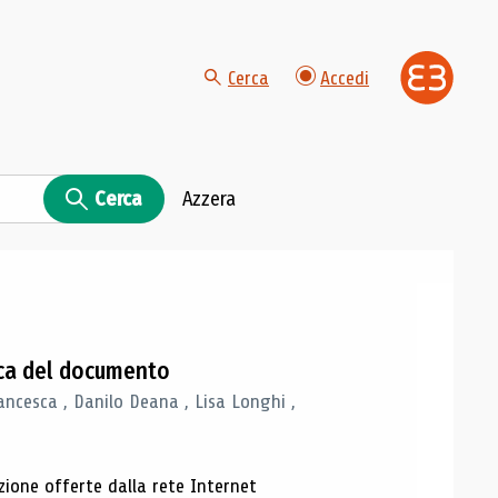
Cerca
Accedi
Cerca
Azzera
gica del documento
ancesca , Danilo Deana , Lisa Longhi ,
azione offerte dalla rete Internet