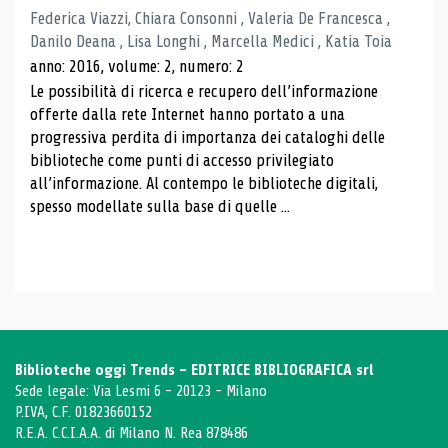
Federica Viazzi, Chiara Consonni , Valeria De Francesca ,
Danilo Deana , Lisa Longhi , Marcella Medici , Katia Toia
anno: 2016, volume: 2, numero: 2
Le possibilità di ricerca e recupero dell’informazione
offerte dalla rete Internet hanno portato a una
progressiva perdita di importanza dei cataloghi delle
biblioteche come punti di accesso privilegiato
all’informazione. Al contempo le biblioteche digitali,
spesso modellate sulla base di quelle ...
Biblioteche oggi Trends - EDITRICE BIBLIOGRAFICA srl
Sede legale: Via Lesmi 6 - 20123 - Milano
P.IVA, C.F. 01823660152
R.E.A. C.C.I.A.A. di Milano N. Rea 878486