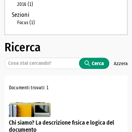
2016
(1)
Sezioni
Focus
(1)
Ricerca
Cerca
Cerca
Azzera
Risultati di ricerca
Documenti trovati: 1
Chi siamo? La descrizione fisica e logica del
documento