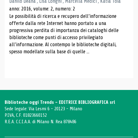
Danilo Deana , Lisa Longhi , Marcella Medici , Katia Toia
anno: 2016, volume: 2, numero: 2
Le possibilità di ricerca e recupero dell’informazione
offerte dalla rete Internet hanno portato a una
progressiva perdita di importanza dei cataloghi delle
biblioteche come punti di accesso privilegiato
all’informazione. Al contempo le biblioteche digitali,
spesso modellate sulla base di quelle ...
Biblioteche oggi Trends - EDITRICE BIBLIOGRAFICA srl
Sede legale: Via Lesmi 6 - 20123 - Milano
P.IVA, C.F. 01823660152
R.E.A. C.C.I.A.A. di Milano N. Rea 878486