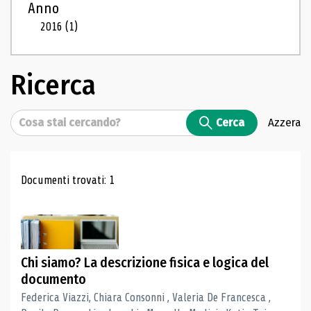
Anno
2016
(1)
Ricerca
Cerca
Cerca
Azzera
Risultati di ricerca
Documenti trovati: 1
Chi siamo? La descrizione fisica e logica del
documento
Federica Viazzi, Chiara Consonni , Valeria De Francesca ,