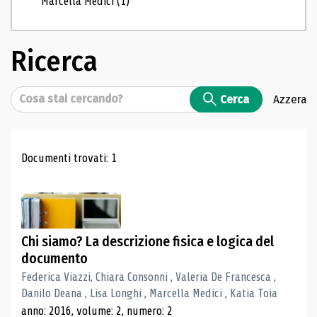
Marcella Medici
(1)
Ricerca
Cerca
Cerca
Azzera
Risultati di ricerca
Documenti trovati: 1
Chi siamo? La descrizione fisica e logica del
documento
Federica Viazzi, Chiara Consonni , Valeria De Francesca ,
Danilo Deana , Lisa Longhi , Marcella Medici , Katia Toia
anno: 2016, volume: 2, numero: 2