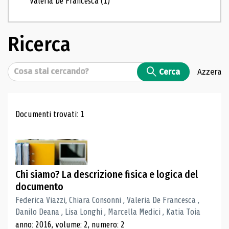
Valeria De Francesca
(1)
Ricerca
Cerca
Cerca
Azzera
Risultati di ricerca
Documenti trovati: 1
Chi siamo? La descrizione fisica e logica del
documento
Federica Viazzi, Chiara Consonni , Valeria De Francesca ,
Danilo Deana , Lisa Longhi , Marcella Medici , Katia Toia
anno: 2016, volume: 2, numero: 2