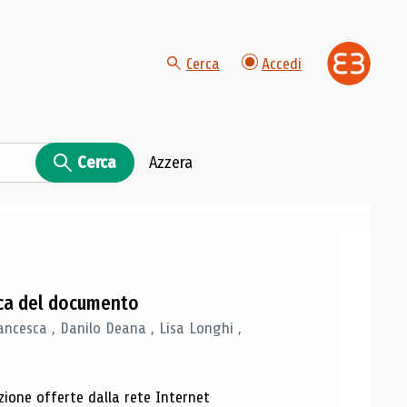
Cerca
Accedi
Cerca
Azzera
gica del documento
ancesca , Danilo Deana , Lisa Longhi ,
azione offerte dalla rete Internet