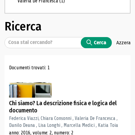
Valeria De Francesca
(1)
Ricerca
Cerca
Cerca
Azzera
Risultati di ricerca
Documenti trovati: 1
Chi siamo? La descrizione fisica e logica del
documento
Federica Viazzi, Chiara Consonni , Valeria De Francesca ,
Danilo Deana , Lisa Longhi , Marcella Medici , Katia Toia
anno: 2016, volume: 2, numero: 2