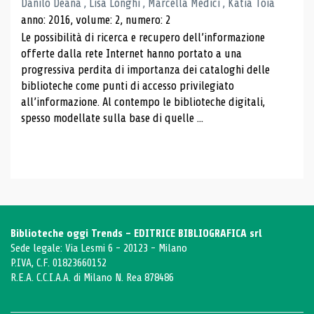
Danilo Deana , Lisa Longhi , Marcella Medici , Katia Toia
anno: 2016, volume: 2, numero: 2
Le possibilità di ricerca e recupero dell’informazione
offerte dalla rete Internet hanno portato a una
progressiva perdita di importanza dei cataloghi delle
biblioteche come punti di accesso privilegiato
all’informazione. Al contempo le biblioteche digitali,
spesso modellate sulla base di quelle ...
Biblioteche oggi Trends - EDITRICE BIBLIOGRAFICA srl
Sede legale: Via Lesmi 6 - 20123 - Milano
P.IVA, C.F. 01823660152
R.E.A. C.C.I.A.A. di Milano N. Rea 878486