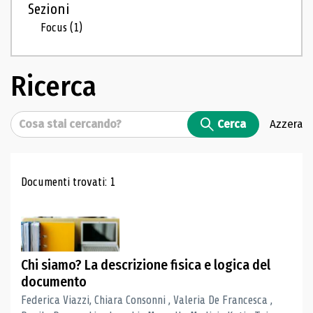
Sezioni
Focus
(1)
Ricerca
Cerca
Cerca
Azzera
Risultati di ricerca
Documenti trovati: 1
Chi siamo? La descrizione fisica e logica del
documento
Federica Viazzi, Chiara Consonni , Valeria De Francesca ,