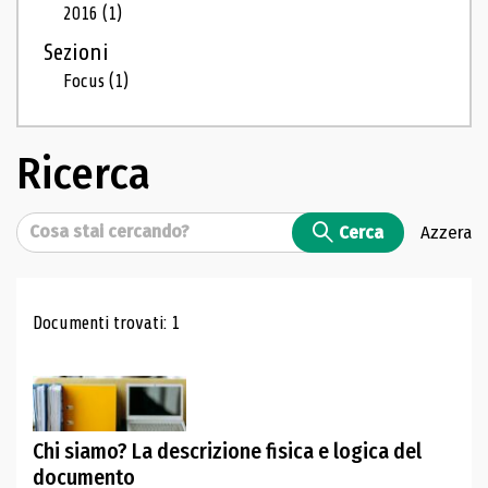
2016
(1)
Sezioni
Focus
(1)
Ricerca
Cerca
Cerca
Azzera
Risultati di ricerca
Documenti trovati: 1
Chi siamo? La descrizione fisica e logica del
documento