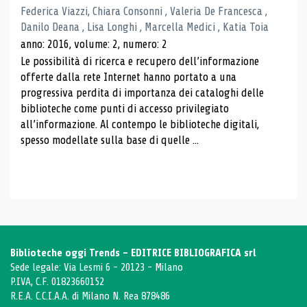
Federica Viazzi, Chiara Consonni , Valeria De Francesca ,
Danilo Deana , Lisa Longhi , Marcella Medici , Katia Toia
anno: 2016, volume: 2, numero: 2
Le possibilità di ricerca e recupero dell’informazione
offerte dalla rete Internet hanno portato a una
progressiva perdita di importanza dei cataloghi delle
biblioteche come punti di accesso privilegiato
all’informazione. Al contempo le biblioteche digitali,
spesso modellate sulla base di quelle ...
Biblioteche oggi Trends - EDITRICE BIBLIOGRAFICA srl
Sede legale: Via Lesmi 6 - 20123 - Milano
P.IVA, C.F. 01823660152
R.E.A. C.C.I.A.A. di Milano N. Rea 878486