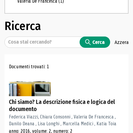
Valeria De Francesca
(1)
Ricerca
Cerca
Cerca
Azzera
Risultati di ricerca
Documenti trovati: 1
Chi siamo? La descrizione fisica e logica del
documento
Federica Viazzi, Chiara Consonni , Valeria De Francesca ,
Danilo Deana , Lisa Longhi , Marcella Medici , Katia Toia
anno: 2016, volume: 2, numero: 2