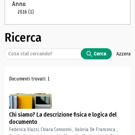
Anno
2016
(1)
Ricerca
Cerca
Cerca
Azzera
Risultati di ricerca
Documenti trovati: 1
Chi siamo? La descrizione fisica e logica del
documento
Federica Viazzi, Chiara Consonni , Valeria De Francesca ,