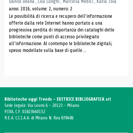
Danilo Deana , Lisa Longhi , Marcella Medici , Katia Toia
anno: 2016, volume: 2, numero: 2
Le possibilità di ricerca e recupero dell’informazione
offerte dalla rete Internet hanno portato a una
progressiva perdita di importanza dei cataloghi delle
biblioteche come punti di accesso privilegiato
all’informazione. Al contempo le biblioteche digitali,
spesso modellate sulla base di quelle ...
Biblioteche oggi Trends - EDITRICE BIBLIOGRAFICA srl
Sede legale: Via Lesmi 6 - 20123 - Milano
P.IVA, C.F. 01823660152
R.E.A. C.C.I.A.A. di Milano N. Rea 878486