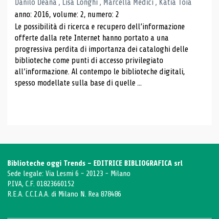
Danilo Deana , Lisa Longhi , Marcella Medici , Katia Toia
anno: 2016, volume: 2, numero: 2
Le possibilità di ricerca e recupero dell’informazione
offerte dalla rete Internet hanno portato a una
progressiva perdita di importanza dei cataloghi delle
biblioteche come punti di accesso privilegiato
all’informazione. Al contempo le biblioteche digitali,
spesso modellate sulla base di quelle ...
Biblioteche oggi Trends - EDITRICE BIBLIOGRAFICA srl
Sede legale: Via Lesmi 6 - 20123 - Milano
P.IVA, C.F. 01823660152
R.E.A. C.C.I.A.A. di Milano N. Rea 878486