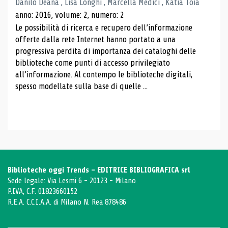
Danilo Deana , Lisa Longhi , Marcella Medici , Katia Toia
anno: 2016, volume: 2, numero: 2
Le possibilità di ricerca e recupero dell’informazione
offerte dalla rete Internet hanno portato a una
progressiva perdita di importanza dei cataloghi delle
biblioteche come punti di accesso privilegiato
all’informazione. Al contempo le biblioteche digitali,
spesso modellate sulla base di quelle ...
Biblioteche oggi Trends - EDITRICE BIBLIOGRAFICA srl
Sede legale: Via Lesmi 6 - 20123 - Milano
P.IVA, C.F. 01823660152
R.E.A. C.C.I.A.A. di Milano N. Rea 878486