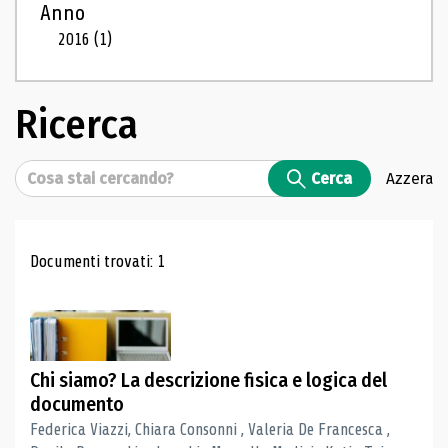
Anno
2016
(1)
Ricerca
Cerca
Cerca
Azzera
Risultati di ricerca
Documenti trovati: 1
Chi siamo? La descrizione fisica e logica del
documento
Federica Viazzi, Chiara Consonni , Valeria De Francesca ,