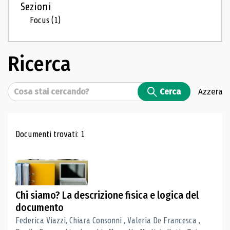
Sezioni
Focus
(1)
Ricerca
Cerca
Cerca
Azzera
Risultati di ricerca
Documenti trovati: 1
Chi siamo? La descrizione fisica e logica del
documento
Federica Viazzi, Chiara Consonni , Valeria De Francesca ,