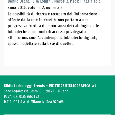
Danilo Deana , Lisa Longhi , Marcella Medici , Katia Toia
anno: 2016, volume: 2, numero: 2
Le possibilità di ricerca e recupero dell’informazione
offerte dalla rete Internet hanno portato a una
progressiva perdita di importanza dei cataloghi delle
biblioteche come punti di accesso privilegiato
all’informazione. Al contempo le biblioteche digitali,
spesso modellate sulla base di quelle ...
Biblioteche oggi Trends - EDITRICE BIBLIOGRAFICA srl
Sede legale: Via Lesmi 6 - 20123 - Milano
P.IVA, C.F. 01823660152
R.E.A. C.C.I.A.A. di Milano N. Rea 878486